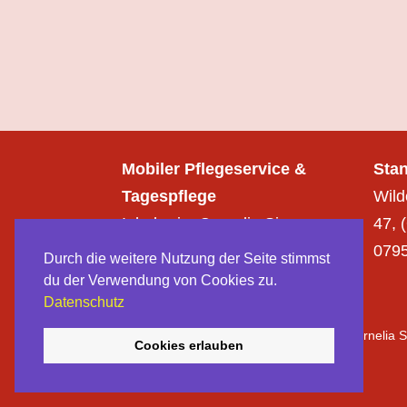
Mobiler Pflegeservice &
Sta
Tagespflege
Wild
Inhaberin: Cornelia Simon
47, 
Festnetz:
036625 54854
079
Durch die weitere Nutzung der Seite stimmst
du der Verwendung von Cookies zu.
Datenschutz
© Mobiler Pflegeservice & Tagespflege Cornelia
Cookies erlauben