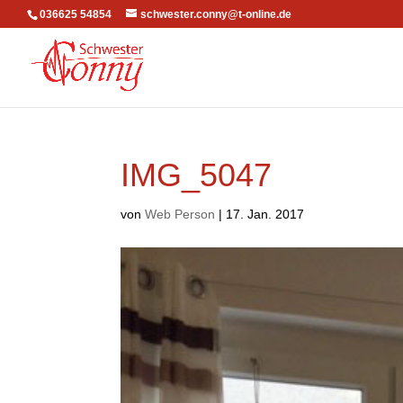
036625 54854
schwester.conny@t-online.de
IMG_5047
von
Web Person
|
17. Jan. 2017